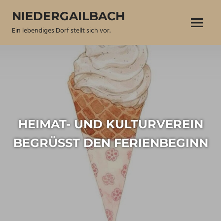
Zum
NIEDERGAILBACH
Inhalt
Menü
springen
Ein lebendiges Dorf stellt sich vor.
HEIMAT- UND KULTURVEREIN
BEGRÜSST DEN FERIENBEGINN