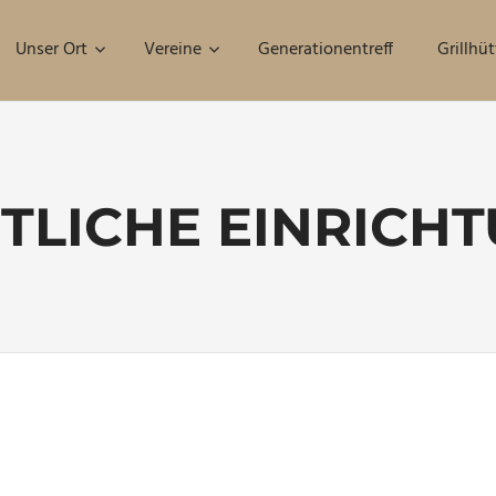
Unser Ort
Vereine
Generationentreff
Grillhüt
TLICHE EINRICH