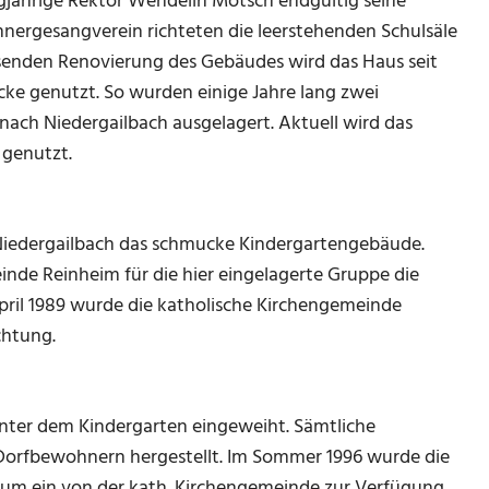
gjährige Rektor Wendelin Motsch endgültig seine
nergesangverein richteten die leerstehenden Schulsäle
ssenden Renovierung des Gebäudes wird das Haus seit
cke genutzt. So wurden einige Jahre lang zwei
nach Niedergailbach ausgelagert. Aktuell wird das
 genutzt.
 Niedergailbach das schmucke Kindergartengebäude.
inde Reinheim für die hier eingelagerte Gruppe die
ril 1989 wurde die katholische Kirchengemeinde
chtung.
nter dem Kindergarten eingeweiht. Sämtliche
 Dorfbewohnern hergestellt. Im Sommer 1996 wurde die
 um ein von der kath. Kirchengemeinde zur Verfügung