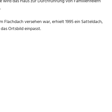
te wird das Haus zur Durchführung von Familienfeiern
.
m Flachdach versehen war, erhielt 1995 ein Satteldach,
as Ortsbild einpasst.