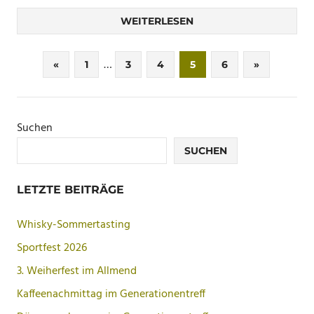
WEITERLESEN
Seitennummerierung
…
Vorherige
Nächste
«
1
3
4
5
6
»
Beiträge
Beiträge
der
Beiträge
Suchen
SUCHEN
LETZTE BEITRÄGE
Whisky-Sommertasting
Sportfest 2026
3. Weiherfest im Allmend
Kaffeenachmittag im Generationentreff