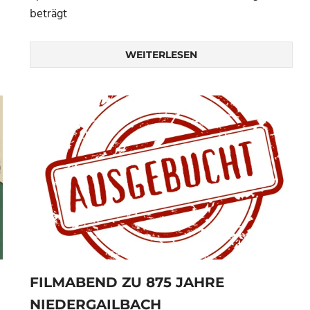
beträgt
WEITERLESEN
FILMABEND ZU 875 JAHRE
NIEDERGAILBACH